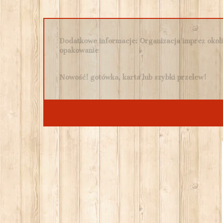
Dodatkowe informacje: Organizacja imprez okoli
opakowanie
Nowość! gotówka, karta lub szybki przelew!