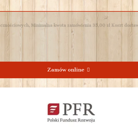
cznościowych, Minimalna kwota zamówienia 35,00 zł Koszt dostawy
Zamów online